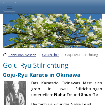
Direkt zum Inhalt
Geschichte
Goju-Ryu Stilrichtung
Kenbukan Nossen
Goju-Ryu Stilrichtung
Goju-Ryu Karate in Okinawa
Das Karatedo Okinawas lässt sich
grob in zwei Stilrichtungen
unterteilen:
Naha-Te
und
Shuri-Te
.
Die zentrale Figur des Naha-Te ist